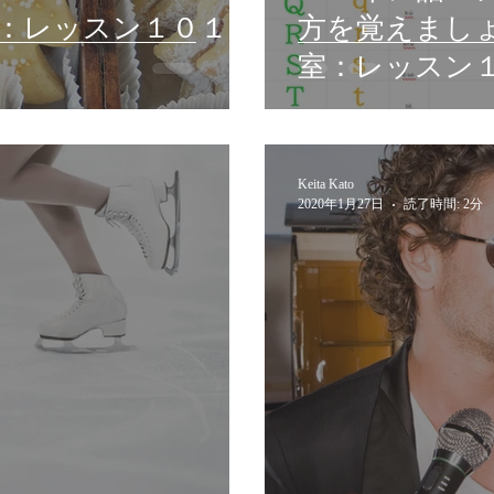
室：レッスン１０１
方を覚えまし
室：レッスン
Keita Kato
2020年1月27日
読了時間: 2分