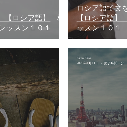
ロシア語で文
? 【ロシア語】 横
【ロシア語】
レッスン１０１
ッスン１０１
Keita Kato
2020年1月11日
読了時間: 1分