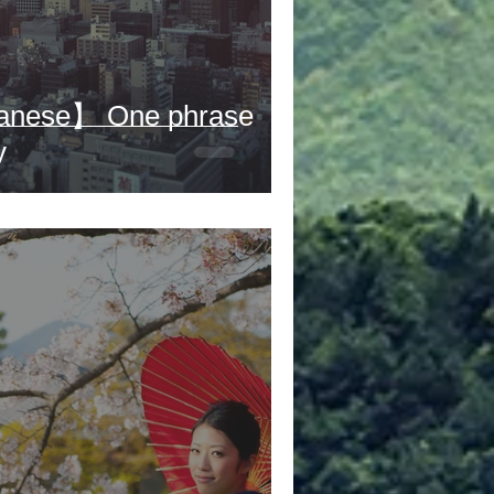
anese】 One phrase
y