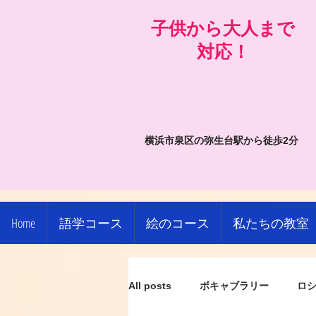
​子供から大人まで
対応！
横浜市泉区の弥生台駅から徒歩2分
Home
語学コース
絵のコース
私たちの教室
All posts
ボキャブラリー
ロ