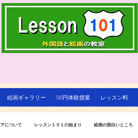
絵画ギャラリー
500円体験授業
レッスン料
シアについて
レッスン１０１の始まり
絵画の面白いところ