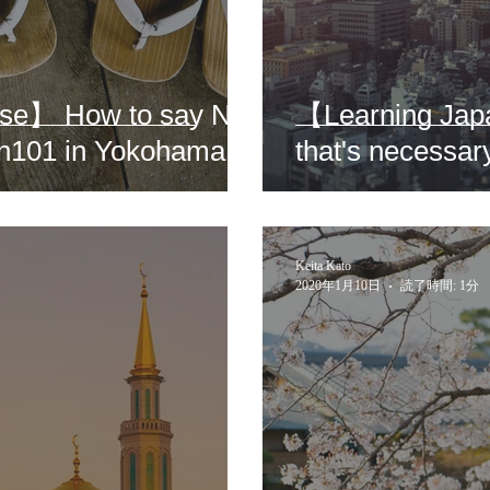
se】 How to say No
【Learning Jap
ese Lesson101 in Yokohama
that's necessar
Keita Kato
2020年1月10日
読了時間: 1分