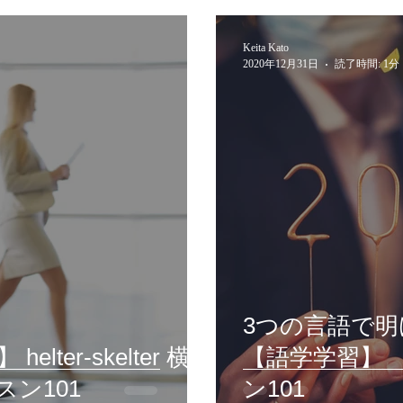
s
English
3つの言語
ロシア語
Keita Kato
2020年12月31日
読了時間: 1分
クラス
イベント
3つの言語で
lter-skelter 横浜
【語学学習】
ン101
ン101