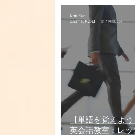
My weird events in life
joke
Keita Kato
2022年10月20日
読了時間: 1分
写真編集、イラスト依頼
工作
【単語を覚えよう】 he
英会話教室：レッス