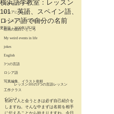
横浜語学教室：レッスン
ボキャブラリー
101 英語、スペイン語、
ロシアについて
ロシア語で自分の名前
レッスン１０１の始まり
更新日：
2020年1月2日
絵画の面白いところ
My weird events in life
jokes
English
3つの言語
ロシア語
写真編集、イラスト依頼
レッスン101の3つの言語レッスン
工作クラス
イベント
初めて人と会うときは必ず自己紹介を
しますね。そんな中まずは名前を相手
に伝えることから始まりますね。今日