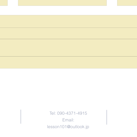
Interdisciplinaryってどういう
違反
意味？：レッスン１０１【横
を覚
浜英会話教室】
室：
Contact Us
Tel: 090-4371-4915
〒245-0
Email:
lesson101@outlook.jp