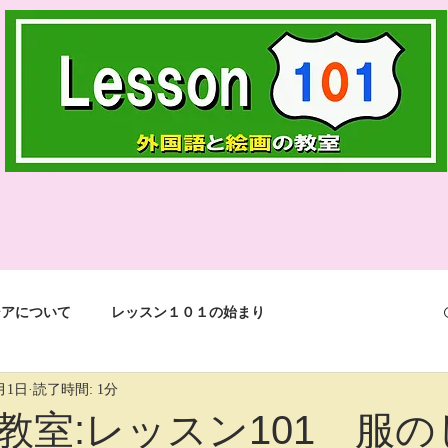
シアについて
レッスン１０１の始まり
月1日
読了時間: 1分
events in life
jokes
English
3つの言語
教室:レッスン101 服