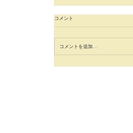
過去完了形の説明と問題 横
コメント
浜英会話教室：レッスン１０
１
★ 過去完了形とは？ 形： had +
過去分詞（過去分詞は動詞の3番
コメントを追加…
目の形） 例： I had eaten breakfast
before I left the house. （家を出る
前に朝ごはんを食べていた） ★
使う場面： 過去のある時点より
「さらに前に起こったこと」を表
すときに使うよ。 ① 過去の出来
事の順番をはっきりさせたいとき
She had finished her homew