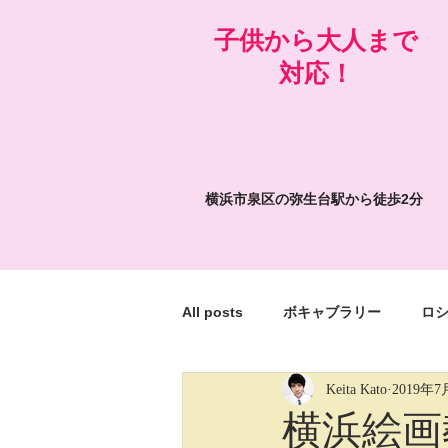
​子供から大人まで
対応！
横浜市泉区の弥生台駅から徒歩2分
All posts
ボキャブラリー
ロ
Keita Kato
2019年7
絵画の面白いところ
My weird 
横浜絵画