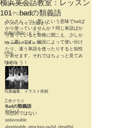
横浜英会話教室：レッスン
ボキャブラリー
101 badの類義語
ロシアについて
みなさん、つい悪いという意味でbadば
レッスン１０１の始まり
かり使っていませんか？同じ単語ばか
絵画の面白いところ
り使っていると幼稚に聞こえ、少しか
っこ悪いです。状況によって使い分け
My weird events in life
たり、違う単語を使ったりすると知性
jokes
が表せます。それではちょっと見てみ
English
ましょう！
3つの言語
ロシア語
写真編集、イラスト依頼
工作クラス
Badの類義語
イベント
理想的ではない
unfavorable
abominable, atrocious,awful, dreadful, 