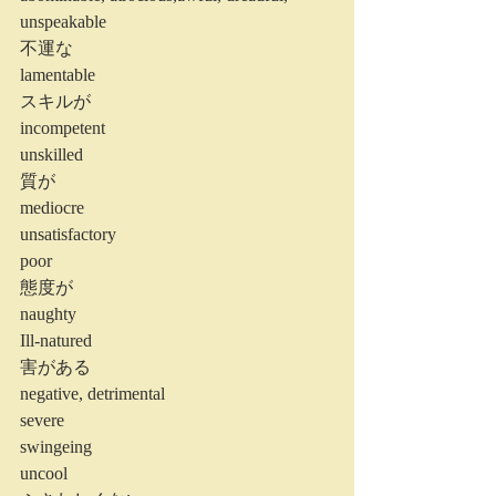
unspeakable
不運な
lamentable
スキルが
incompetent
unskilled
質が
mediocre
unsatisfactory
poor
態度が
naughty
Ill-natured
害がある
negative, detrimental  
severe
swingeing
uncool