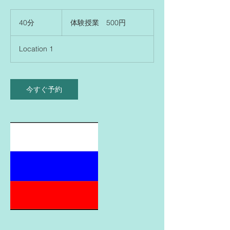
体
験
40分
4
体験授業 500円
授
0
業
分
500
Location 1
円
今すぐ予約