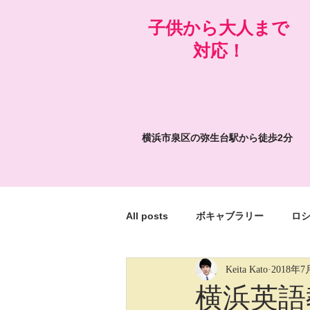
​子供から大人まで
対応！
横浜市泉区の弥生台駅から徒歩2分
All posts
ボキャブラリー
ロ
Keita Kato
2018年7
絵画の面白いところ
My weird 
横浜英語