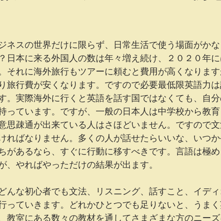
依頼
工作クラス
イベント
ジネスの世界だけに限らず、日常生活で使う場面がかな
？日本に来る外国人の数は年々増え続け、２０２０年に
。それに海外旅行もツアーに頼むと費用が高くなります
り旅行費が安くなります。ですので必要最低限英語力は
す。実際海外に行くと英語を話す国ではなくても、自分
持っています。ですが、一般の日本人は中学校から教育
意思疎通が出来ている人はさほどいません。ですので文
ければなりません。多くの人が話せたらいいな、いつか
ちがあるなら、すぐに行動に移すべきです。言語は極め
が、やればやっただけの結果が出ます。
どんな初心者でも文法、リスニング、話すこと、イディ
行っていきます。どれかひとつでも足りないと、うまく
、教室にある数々の教材を通してさまざまな方のニーズ