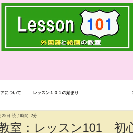
シアについて
レッスン１０１の始まり
月25日
読了時間: 2分
events in life
jokes
English
3つの言語
教室：レッスン101 初