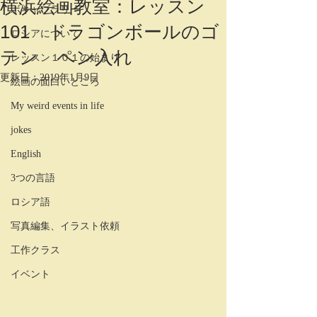
横浜絵画教室：レッスン
ボキャブラリー
101 ドラゴンボールのゴ
ロシアについて
テン ペン入れ
レッスン１０１の始まり
更新日：
2019年1月9日
絵画の面白いところ
My weird events in life
jokes
English
3つの言語
ロシア語
写真編集、イラスト依頼
工作クラス
イベント