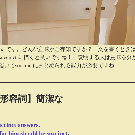
cinctです。どんな意味かご存知ですか？　文を書くとき
uccinct に描くと良いですね！　説明する人は意味を
いてsuccinctにまとめられる能力が必要ですね。
... 【形容詞】簡潔な
uccinct answers.
for him should be succinct.