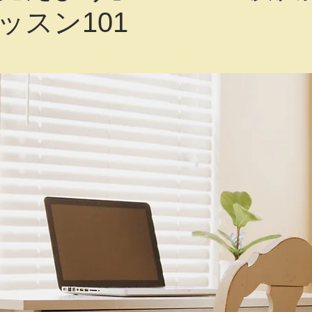
ッスン101
依頼
工作クラス
イベント