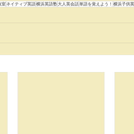
教室
ネイティブ英語
横浜英語塾
大人英会話
単語を覚えよう！
横浜子供