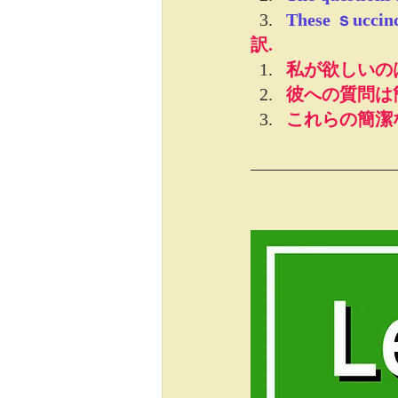
These ｓuccinc
訳.
私が欲しいの
彼への質問は
これらの
簡潔