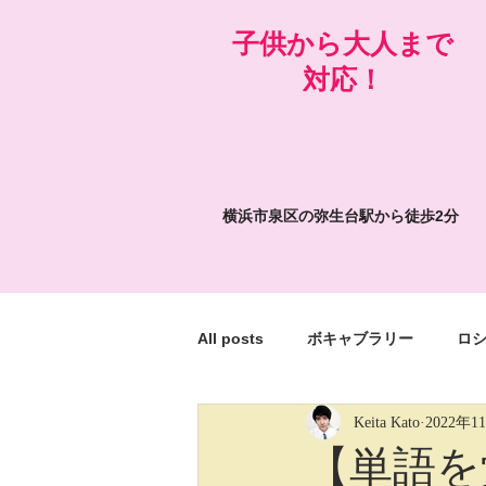
​子供から大人まで
対応！
横浜市泉区の弥生台駅から徒歩2分
All posts
ボキャブラリー
ロ
Keita Kato
2022年1
絵画の面白いところ
My weird 
【単語を覚