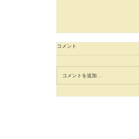
コメント
コメントを追加…
smart, intelligent, wise, clever
の違い 【単語を覚えよ
う！】：横浜英会話教室 レ
ッスン１０１