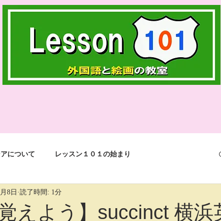
シアについて
レッスン１０１の始まり
1月8日
読了時間: 1分
events in life
jokes
English
3つの言語
えよう】succinct 横