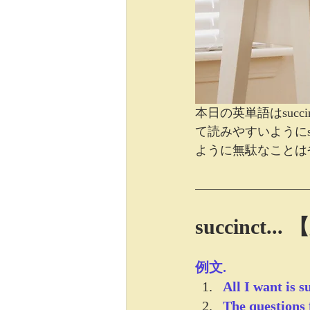
本日の英単語はsuc
て読みやすいようにs
ように無駄なことは省
succinct
例文.
All I want is s
The questions 