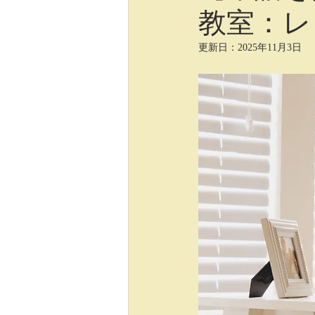
教室：レ
ロシア語
写真編集、イラスト
更新日：
2025年11月3日