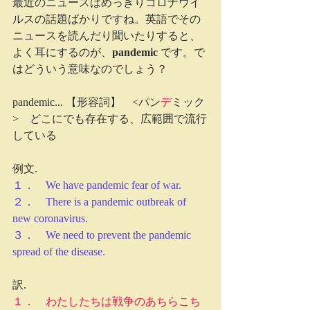
最近のニュースはめっきりコロナウイ
ルスの話題ばかりですね。英語でその
ニュースを読んだり聞いたりすると、
よく耳にするのが、
pandemic
 です。で
はどういう意味なのでしょう？
pandemic... 【形容詞】　<パン
デ
ミック
>　どこにでも存在する、広範囲で流行
している
例文.
１．　We have pandemic fear of war.
２．　There is a pandemic outbreak of 
new coronavirus.
３．　We need to prevent the pandemic 
spread of the disease.
訳.
１．　わたしたちは戦争のあちらこち