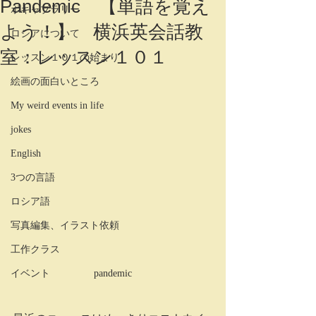
Pandemic 【単語を覚え
ボキャブラリー
よう！】 横浜英会話教
ロシアについて
室：レッスン１０１
レッスン１０１の始まり
絵画の面白いところ
My weird events in life
jokes
English
3つの言語
ロシア語
写真編集、イラスト依頼
工作クラス
イベント
pandemic