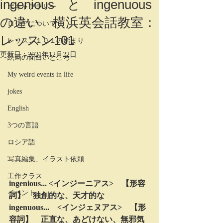
ingenious と ingenuous
ボキャブラリー
の違い 横浜英会話教室：
ロシアについて
レッスン101
レッスン１０１の始まり
更新日：
2021年12月22日
絵画の面白いところ
My weird events in life
jokes
English
3つの言語
ロシア語
写真編集、イラスト依頼
工作クラス
ingenious... <インジーニアス>　【形容
イベント
詞】　独創的な、天才的な
ingenuous...　<インジェヌアス>　【形
容詞】　正直な、あどけない、無邪気