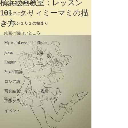
横浜絵画教室：レッスン
ボキャブラリー
101 クリィミーマミの描
ロシアについて
き方
レッスン１０１の始まり
絵画の面白いところ
My weird events in life
jokes
English
3つの言語
ロシア語
写真編集、イラスト依頼
工作クラス
イベント