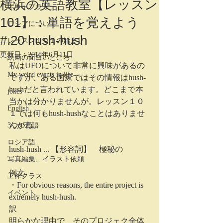
横浜の英語教室【レッスン
ボキャブラリー
101】：単語を覚えよう
ロシアについて
#.20 hush-hush
レッスン１０１の始まり
更新日：
2018年6月11日
絵画の面白いところ
私はUFOについて非常に興味があるの
My weird events in life
ですが、ある国家ではその情報はhush-
hushだと言われています。どこまで本
jokes
当かは分かりませんが。レッスン１０
English
１では何もhush-hushなことはありませ
んがね。
3つの言語
ロシア語
hush-hush ... 【形容詞】　極秘の
写真編集、イラスト依頼
例文
工作クラス
・For obvious reasons, the entire project is 
イベント
extremely hush-hush.
訳
明らかな理由で、そのプロジェク全体